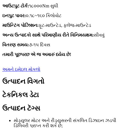
આઉટપુટ ટોર્ક:
૧૮૦૦૦Nm સુધી
ઇનપુટ પાવર:
૦.૧૮~૧૬૦ કિલોવોટ
માઉન્ટિંગ પોઝિશન:
ફૂટ-માઉન્ટેડ, ફ્લેંજ-માઉન્ટેડ
અન્ય ઉત્પાદકો સાથે પરિમાણીય રીતે વિનિમયક્ષમ:
સીવવું
વિતરણ સમય:
૭-૧૫ દિવસ
તમારી પૂછપરછ એ જ અમારું ધ્યેય છે!
અમને ઇમેઇલ મોકલો
ઉત્પાદન વિગતો
ટેકનિકલ ડેટા
ઉત્પાદન ટૅગ્સ
મોડ્યુલર મોટર અને રીડ્યુસરની સંકલિત ડિઝાઇન ઝડપી
ડિલિવરી પ્રાપ્ત કરી શકે છે;