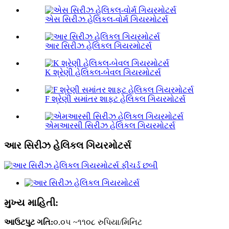
એસ સિરીઝ હેલિકલ-વોર્મ ગિયરમોટર્સ
આર સિરીઝ હેલિકલ ગિયરમોટર્સ
K શ્રેણી હેલિકલ-બેવલ ગિયરમોટર્સ
F શ્રેણી સમાંતર શાફ્ટ હેલિકલ ગિયરમોટર્સ
એમઆરસી સિરીઝ હેલિકલ ગિયરમોટર્સ
આર સિરીઝ હેલિકલ ગિયરમોટર્સ
મુખ્ય માહિતી:
આઉટપુટ ગતિ:
૦.૦૫ ~૧૧૦૮ રુપિયા/મિનિટ