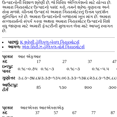
ઉત્પાદનોની વિશાળ શ્રેણી છે, જે વિવિધ એપ્લિકેશનો માટે યોગ્ય છે.
અમારા ગિયરમોટર ઉત્પાદનો પસંદ કરો, તમને શ્રેષ્ઠ ગુણવત્તા અને
સેવા મળશે. ચીનમાં ઉત્પાદકો અમારા ગિયરમોટરનું ઉત્તમ પ્રદર્શન
સુનિશ્ચિત કરે છે. અમારા ઉત્પાદનોની બજારમાં ખૂબ માંગ છે. અમારા
સપ્લાયર્સનો સંપર્ક કરવા અથવા અમારા ગિયરમોટર ઉત્પાદનો વિશે
વધુ જાણવા માટે અમારી ફેક્ટરીની મુલાકાત લેવા માટે આપનું સ્વાગત
છે.
પાછલું:
K શ્રેણી હેલિકલ-બેવલ ગિયરમોટર્સ
આગળ:
એસ સિરીઝ હેલિકલ-વોર્મ ગિયરમોટર્સ
પ્રકાર
આર એફઆર
કદ
17
27
37
47
ઇનપુટ
૦.૧૮~૦.૭૫
૦.૧૮~૩
૦.૧૮~૩
૦.૧૮~૫.૫
પાવર
ગુણોત્તર
૩.૮૩~૭૪.૮૪
૩.૩૭~૧૩૫.૦૯
૩.૩૩~૧૩૪.૮૨
૩.૮૩~૧૭૬.૮૮
આઉટપુટ
85
૧૩૦
૨૦૦
૩૦૦
ટોર્ક
પ્રકાર
આરએક્સ આરએક્સએફ
કદ
37
57
67
77
87