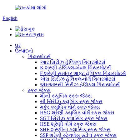
English
ઘર
ઉત્પાદનો
ગિયરમોટર્સ
આર સિરીઝ હેલિકલ ગિયરમોટર્સ
K શ્રેણી હેલિકલ-બેવલ ગિયરમોટર્સ
F શ્રેણી સમાંતર શાફ્ટ હેલિકલ ગિયરમોટર્સ
એસ સિરીઝ હેલિકલ-વોર્મ ગિયરમોટર્સ
એમઆરસી સિરીઝ હેલિકલ ગિયરમોટર્સ
સ્ક્રુ જેક્સ
મીની ક્યુબિક સ્ક્રુ જેક્સ
સી સિરીઝ ક્યુબિક સ્ક્રુ જેક્સ
મર્કુર ક્યુબિક વોર્મ સ્ક્રુ જેક્સ
HSG શ્રેણી ક્યુબિક વોર્મ સ્ક્રુ જેક્સ
SGT સિરીઝ ક્લાસિક સ્ક્રુ જેક્સ
HSE શ્રેણી વોર્મ સ્ક્રુ જેક્સ
SHE શ્રેણીના ક્લાસિક સ્ક્રુ જેક્સ
SSP શ્રેણી સ્ટેનલેસ સ્ટીલ સ્ક્રુ જેક્સ