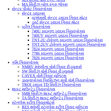
MA સિરીઝ બોલ સ્ક્રુ જેક્સ
સેન્ટર પીવોટ ગિયરબોક્સ
સેન્ટર ડ્રાઇવ્સ
યુએમસી સેન્ટર ડ્રાઇવ ગિયર મોટર
ડર્સ્ટ સેન્ટર ડ્રાઇવ ગિયર મોટર
વ્હીલ ગિયરબોક્સ
740U ફાઇનલ ડ્રાઇવ ગિયરબોક્સ
740UV ફાઇનલ ડ્રાઇવ ગિયરબોક્સ
TNT-2U ટોવેબલ ફાઇનલ ડ્રાઇવ ગિયરબોક્સ
TNT-2UV ટોવેબલ ફાઇનલ ડ્રાઇવ ગિયરબોક્સ
7824 ફાઇનલ ડ્રાઇવ ગિયરબોક્સ
7786 ફાઇનલ ડ્રાઇવ ગિયરબોક્સ
7826 ફાઇનલ ડ્રાઇવ ગિયરબોક્સ
કૃમિ ગિયરબોક્સ
NMRV શ્રેણીના વોર્મ ગિયર રીડ્યુસર્સ
SW સિરીઝ વોર્મ ગિયર રીડ્યુસર્સ
CAVEX વોર્મ ગિયર યુનિટ્સ
ડાયનાબોક્સ પ્રિસિઝન સર્વો વોર્મ ગિયરબોક્સ
TROI ડ્રાઇવ TD સિરીઝ ગિયરબોક્સ
શાફ્ટ માઉન્ટેડ ગિયરબોક્સ
SMR સિરીઝ શાફ્ટ માઉન્ટેડ ગિયરબોક્સ
TA સિરીઝ શાફ્ટ માઉન્ટેડ ગિયરબોક્સ
સ્ટેનલેસ સ્ટીલ ગિયરમોટર્સ
RES શ્રેણી સ્ટેનલેસ સ્ટીલ ગિયર યુનિટ્સ