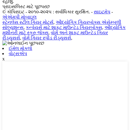
રહીશું.
પ્રાઇસલિસ્ટ માટે પૂછપરછ
© કૉપિરાઇટ - ૨૦૧૦-૨૦૨૫ : સર્વાધિકાર સુરક્ષિત.
-
સાઇટમેપ
-
એએમપી મોબાઇલ
સ્ટેનલેસ સ્ટીલ ગિયર મોટર્સ
,
ઔદ્યોગિક ગિયરબોક્સ એસેમ્બલી
સોલ્યુશન્સ
,
કન્વેયર્સ માટે શાફ્ટ માઉન્ટેડ ગિયરબોક્સ
,
ઔદ્યોગિક
મશીનરી માટે સ્ક્રુ જેક્સ
,
વોર્મ અને શાફ્ટ માઉન્ટેડ ગિયર
રીડ્યુસર્સ
,
વોર્મ ગિયર સ્પીડ રીડ્યુસર્સ
,
ઈમેલ મોકલો
વોટ્સએપ
x