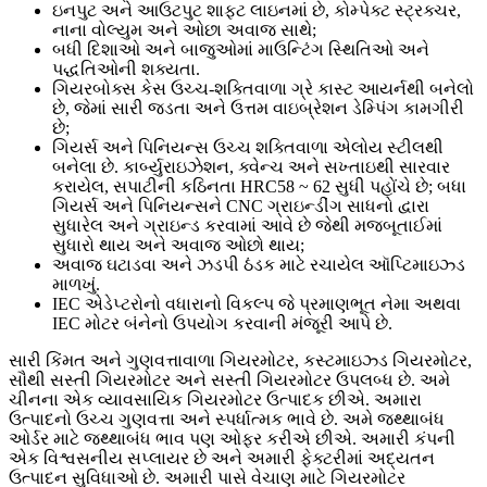
ઇનપુટ અને આઉટપુટ શાફ્ટ લાઇનમાં છે, કોમ્પેક્ટ સ્ટ્રક્ચર,
નાના વોલ્યુમ અને ઓછા અવાજ સાથે;
બધી દિશાઓ અને બાજુઓમાં માઉન્ટિંગ સ્થિતિઓ અને
પદ્ધતિઓની શક્યતા.
ગિયરબોક્સ કેસ ઉચ્ચ-શક્તિવાળા ગ્રે કાસ્ટ આયર્નથી બનેલો
છે, જેમાં સારી જડતા અને ઉત્તમ વાઇબ્રેશન ડેમ્પિંગ કામગીરી
છે;
ગિયર્સ અને પિનિયન્સ ઉચ્ચ શક્તિવાળા એલોય સ્ટીલથી
બનેલા છે. કાર્બ્યુરાઇઝેશન, ક્વેન્ચ અને સખ્તાઇથી સારવાર
કરાયેલ, સપાટીની કઠિનતા HRC58 ~ 62 સુધી પહોંચે છે; બધા
ગિયર્સ અને પિનિયન્સને CNC ગ્રાઇન્ડીંગ સાધનો દ્વારા
સુધારેલ અને ગ્રાઇન્ડ કરવામાં આવે છે જેથી મજબૂતાઈમાં
સુધારો થાય અને અવાજ ઓછો થાય;
અવાજ ઘટાડવા અને ઝડપી ઠંડક માટે રચાયેલ ઑપ્ટિમાઇઝ્ડ
માળખું.
IEC એડેપ્ટરોનો વધારાનો વિકલ્પ જે પ્રમાણભૂત નેમા અથવા
IEC મોટર બંનેનો ઉપયોગ કરવાની મંજૂરી આપે છે.
સારી કિંમત અને ગુણવત્તાવાળા ગિયરમોટર, કસ્ટમાઇઝ્ડ ગિયરમોટર,
સૌથી સસ્તી ગિયરમોટર અને સસ્તી ગિયરમોટર ઉપલબ્ધ છે. અમે
ચીનના એક વ્યાવસાયિક ગિયરમોટર ઉત્પાદક છીએ. અમારા
ઉત્પાદનો ઉચ્ચ ગુણવત્તા અને સ્પર્ધાત્મક ભાવે છે. અમે જથ્થાબંધ
ઓર્ડર માટે જથ્થાબંધ ભાવ પણ ઓફર કરીએ છીએ. અમારી કંપની
એક વિશ્વસનીય સપ્લાયર છે અને અમારી ફેક્ટરીમાં અદ્યતન
ઉત્પાદન સુવિધાઓ છે. અમારી પાસે વેચાણ માટે ગિયરમોટર