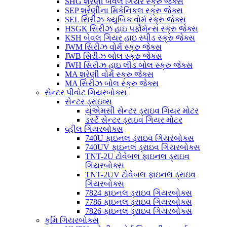
SHG શ્રેણી બેવલ ગિયર સ્ક્રુ જેક્સ
SEP શ્રેણીના મિકેનિકલ સ્ક્રુ જેક્સ
SEL સિરીઝ ક્યુબિક વોર્મ સ્ક્રુ જેક્સ
HSGK સિરીઝ હાઇ પર્ફોર્મન્સ સ્ક્રુ જેક્સ
KSH બેવલ ગિયર હાઇ સ્પીડ સ્ક્રુ જેક્સ
JWM સિરીઝ વોર્મ સ્ક્રુ જેક્સ
JWB સિરીઝ બોલ સ્ક્રુ જેક્સ
JWH સિરીઝ હાઇ લીડ બોલ સ્ક્રુ જેક્સ
MA શ્રેણી વોર્મ સ્ક્રુ જેક્સ
MA સિરીઝ બોલ સ્ક્રુ જેક્સ
સેન્ટર પીવોટ ગિયરબોક્સ
સેન્ટર ડ્રાઇવ્સ
યુએમસી સેન્ટર ડ્રાઇવ ગિયર મોટર
ડર્સ્ટ સેન્ટર ડ્રાઇવ ગિયર મોટર
વ્હીલ ગિયરબોક્સ
740U ફાઇનલ ડ્રાઇવ ગિયરબોક્સ
740UV ફાઇનલ ડ્રાઇવ ગિયરબોક્સ
TNT-2U ટોવેબલ ફાઇનલ ડ્રાઇવ
ગિયરબોક્સ
TNT-2UV ટોવેબલ ફાઇનલ ડ્રાઇવ
ગિયરબોક્સ
7824 ફાઇનલ ડ્રાઇવ ગિયરબોક્સ
7786 ફાઇનલ ડ્રાઇવ ગિયરબોક્સ
7826 ફાઇનલ ડ્રાઇવ ગિયરબોક્સ
કૃમિ ગિયરબોક્સ