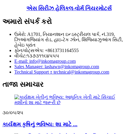
એસ સિરીઝ હેલિકલ-વોર્મ ગિયરમોટર્સ
અમારો સંપર્ક કરો
ઉમેરો: A1701, તિયાનશાન ઇન્ડસ્ટ્રીયલ પાર્ક, નં.319,
ઝિઆંગજિયાંગ રોડ, હાઇ-ટેક ઝોન, શિજિયાઝુઆંગ સિટી,
હેબેઇ પ્રાંત
ફોન/વોટ્સએપ: +8613731164555
વીચેટ:૧૩૭૩૧૧૬૪૫૫૫
E-mail: info@inkomagroup.com
Sales Manager: lashawn@inkomagroup.com
Technical Support：technical@inkomagroup.com
તાજા સમાચાર
૩૦/૦૫/૨૫
કાર્યક્ષમ કૃષિનું ભવિષ્ય: શા માટે ...