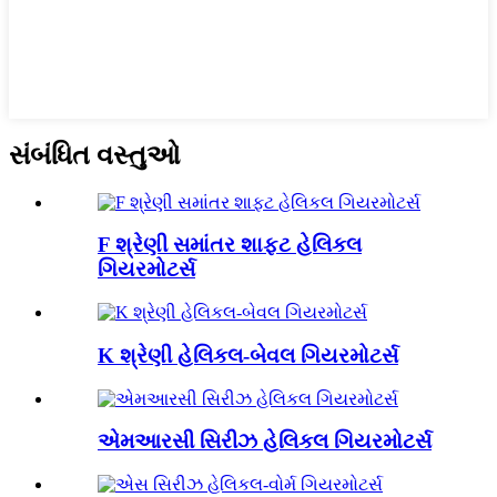
સંબંધિત વસ્તુઓ
F શ્રેણી સમાંતર શાફ્ટ હેલિકલ
ગિયરમોટર્સ
K શ્રેણી હેલિકલ-બેવલ ગિયરમોટર્સ
એમઆરસી સિરીઝ હેલિકલ ગિયરમોટર્સ