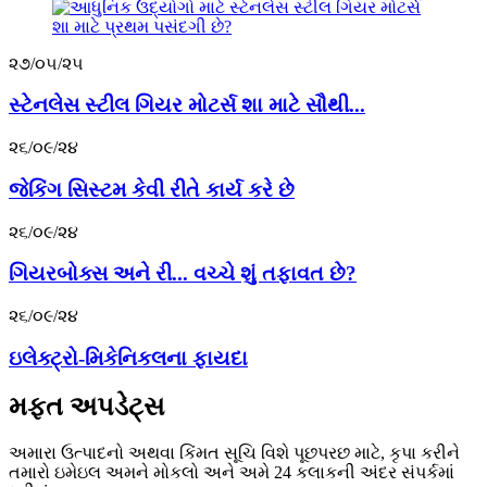
૨૭/૦૫/૨૫
સ્ટેનલેસ સ્ટીલ ગિયર મોટર્સ શા માટે સૌથી...
૨૬/૦૯/૨૪
જેકિંગ સિસ્ટમ કેવી રીતે કાર્ય કરે છે
૨૬/૦૯/૨૪
ગિયરબોક્સ અને રી... વચ્ચે શું તફાવત છે?
૨૬/૦૯/૨૪
ઇલેક્ટ્રો-મિકેનિકલના ફાયદા
મફત અપડેટ્સ
અમારા ઉત્પાદનો અથવા કિંમત સૂચિ વિશે પૂછપરછ માટે, કૃપા કરીને
તમારો ઇમેઇલ અમને મોકલો અને અમે 24 કલાકની અંદર સંપર્કમાં