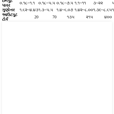
ઇનપુટ
૦.૧૮~૧.૧
૦.૧૮~૫.૫
૦.૧૮~૭.૫
૧.૧~૧૧
૩~૨૨
પાવર
ગુણોત્તર
૧.૬૨~૪.૪૩
૧.૩~૫.૫
૧.૪~૬.૦૭
૧.૪૨~૮.૦૦
૧.૩૯~૮.૬૫
આઉટપુટ
20
70
૧૩૫
૨૧૫
૪૦૦
ટોર્ક