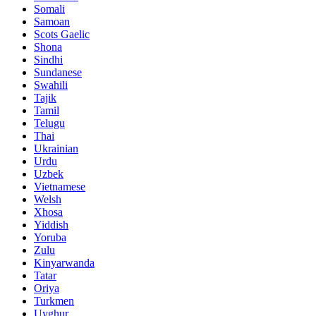
Somali
Samoan
Scots Gaelic
Shona
Sindhi
Sundanese
Swahili
Tajik
Tamil
Telugu
Thai
Ukrainian
Urdu
Uzbek
Vietnamese
Welsh
Xhosa
Yiddish
Yoruba
Zulu
Kinyarwanda
Tatar
Oriya
Turkmen
Uyghur