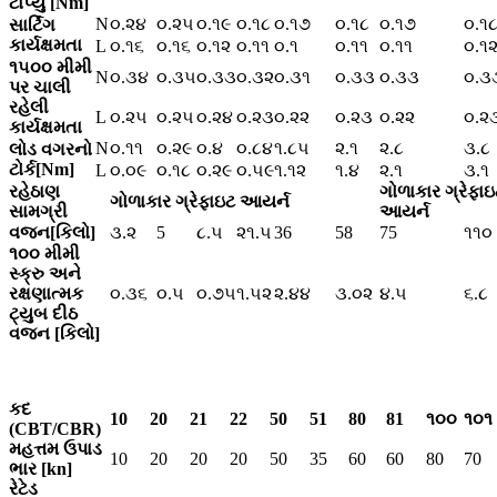
ટોર્પ્યુ [Nm]
N
૦.૨૪
૦.૨૫
૦.૧૯
૦.૧૮
૦.૧૭
૦.૧૮
૦.૧૭
૦.૧
સાર્ટિંગ
કાર્યક્ષમતા
L
૦.૧૬
૦.૧૬
૦.૧૨
૦.૧૧
૦.૧
૦.૧૧
૦.૧૧
૦.૧
૧૫૦૦ મીમી
N
૦.૩૪
૦.૩૫
૦.૩૩
૦.૩૨
૦.૩૧
૦.૩૩
૦.૩૩
૦.૩
પર ચાલી
રહેલી
L
૦.૨૫
૦.૨૫
૦.૨૪
૦.૨૩
૦.૨૨
૦.૨૩
૦.૨૨
૦.૨
કાર્યક્ષમતા
N
૦.૧૧
૦.૨૯
૦.૪
૦.૮૪
૧.૮૫
૨.૧
૨.૮
૩.૮
લોડ વગરનો
ટોર્ક[Nm]
L
૦.૦૯
૦.૧૮
૦.૨૯
૦.૫૯
૧.૧૨
૧.૪
૨.૧
૩.૧
રહેઠાણ
ગોળાકાર ગ્રેફાઇ
ગોળાકાર ગ્રેફાઇટ આયર્ન
સામગ્રી
આયર્ન
વજન[કિલો]
૩.૨
5
૮.૫
૨૧.૫
36
58
75
૧૧૦
૧૦૦ મીમી
સ્ક્રુ અને
રક્ષણાત્મક
૦.૩૬
૦.૫
૦.૭૫
૧.૫૨
૨.૪૪
૩.૦૨
૪.૫
૬.૮
ટ્યુબ દીઠ
વજન [કિલો]
કદ
10
20
21
22
50
51
80
81
૧૦૦
૧૦૧
(CBT/CBR)
મહત્તમ ઉપાડ
10
20
20
20
50
35
60
60
80
70
ભાર [kn]
રેટેડ