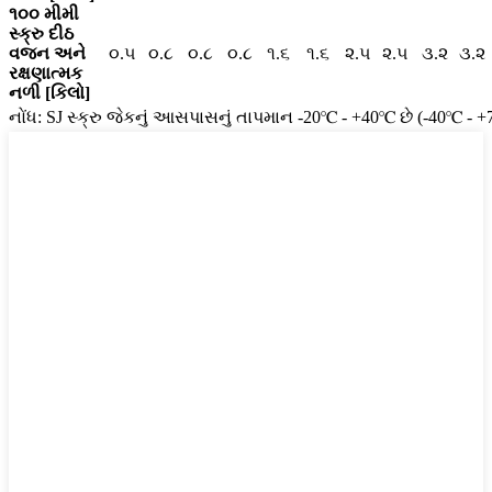
૧૦૦ મીમી
સ્ક્રુ દીઠ
વજન અને
૦.૫
૦.૮
૦.૮
૦.૮
૧.૬
૧.૬
૨.૫
૨.૫
૩.૨
૩.૨
રક્ષણાત્મક
નળી [કિલો]
નોંધ: SJ સ્ક્રુ જેકનું આસપાસનું તાપમાન -20℃ - +40℃ છે (-40℃ - 