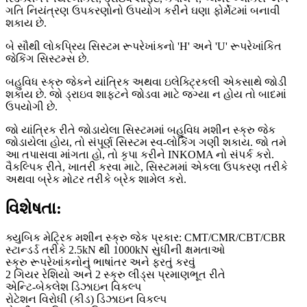
ગતિ નિયંત્રણ ઉપકરણોનો ઉપયોગ કરીને ઘણા ફોર્મેટમાં બનાવી
શકાય છે.
બે સૌથી લોકપ્રિય સિસ્ટમ રૂપરેખાંકનો 'H' અને 'U' રૂપરેખાંકિત
જેકિંગ સિસ્ટમ્સ છે.
બહુવિધ સ્ક્રુ જેકને યાંત્રિક અથવા ઇલેક્ટ્રિકલી એકસાથે જોડી
શકાય છે. જો ડ્રાઇવ શાફ્ટને જોડવા માટે જગ્યા ન હોય તો બાદમાં
ઉપયોગી છે.
જો યાંત્રિક રીતે જોડાયેલા સિસ્ટમમાં બહુવિધ મશીન સ્ક્રુ જેક
જોડાયેલા હોય, તો સંપૂર્ણ સિસ્ટમ સ્વ-લોકિંગ ગણી શકાય. જો તમે
આ તપાસવા માંગતા હો, તો કૃપા કરીને INKOMA નો સંપર્ક કરો.
વૈકલ્પિક રીતે, ખાતરી કરવા માટે, સિસ્ટમમાં એકલા ઉપકરણ તરીકે
અથવા બ્રેક મોટર તરીકે બ્રેક શામેલ કરો.
વિશેષતા:
ક્યુબિક મેટ્રિક મશીન સ્ક્રુ જેક પ્રકાર: CMT/CMR/CBT/CBR
સ્ટાન્ડર્ડ તરીકે 2.5kN થી 1000kN સુધીની ક્ષમતાઓ
સ્ક્રુ રૂપરેખાંકનોનું ભાષાંતર અને ફરતું કરવું
2 ગિયર રેશિયો અને 2 સ્ક્રુ લીડ્સ પ્રમાણભૂત રીતે
એન્ટિ-બેકલેશ ડિઝાઇન વિકલ્પ
રોટેશન વિરોધી (કીડ) ડિઝાઇન વિકલ્પ