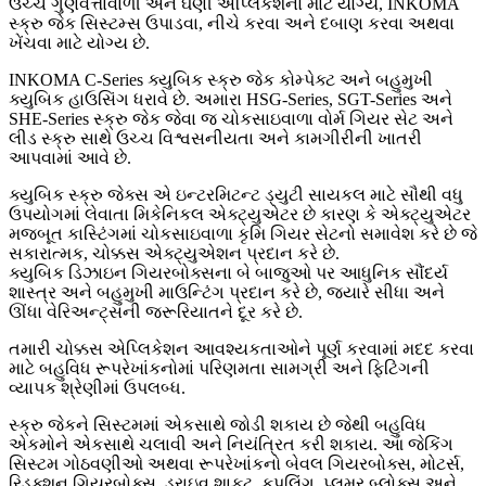
ઉચ્ચ ગુણવત્તાવાળી અને ઘણી એપ્લિકેશનો માટે યોગ્ય, INKOMA
સ્ક્રુ જેક સિસ્ટમ્સ ઉપાડવા, નીચે કરવા અને દબાણ કરવા અથવા
ખેંચવા માટે યોગ્ય છે.
INKOMA C-Series ક્યુબિક સ્ક્રુ જેક કોમ્પેક્ટ અને બહુમુખી
ક્યુબિક હાઉસિંગ ધરાવે છે. અમારા HSG-Series, SGT-Series અને
SHE-Series સ્ક્રુ જેક જેવા જ ચોકસાઇવાળા વોર્મ ગિયર સેટ અને
લીડ સ્ક્રુ સાથે ઉચ્ચ વિશ્વસનીયતા અને કામગીરીની ખાતરી
આપવામાં આવે છે.
ક્યુબિક સ્ક્રુ જેક્સ એ ઇન્ટરમિટન્ટ ડ્યુટી સાયકલ માટે સૌથી વધુ
ઉપયોગમાં લેવાતા મિકેનિકલ એક્ટ્યુએટર છે કારણ કે એક્ટ્યુએટર
મજબૂત કાસ્ટિંગમાં ચોકસાઇવાળા કૃમિ ગિયર સેટનો સમાવેશ કરે છે જે
સકારાત્મક, ચોક્કસ એક્ટ્યુએશન પ્રદાન કરે છે.
ક્યુબિક ડિઝાઇન ગિયરબોક્સના બે બાજુઓ પર આધુનિક સૌંદર્ય
શાસ્ત્ર અને બહુમુખી માઉન્ટિંગ પ્રદાન કરે છે, જ્યારે સીધા અને
ઊંધા વેરિઅન્ટ્સની જરૂરિયાતને દૂર કરે છે.
તમારી ચોક્કસ એપ્લિકેશન આવશ્યકતાઓને પૂર્ણ કરવામાં મદદ કરવા
માટે બહુવિધ રૂપરેખાંકનોમાં પરિણમતા સામગ્રી અને ફિટિંગની
વ્યાપક શ્રેણીમાં ઉપલબ્ધ.
સ્ક્રુ જેકને સિસ્ટમમાં એકસાથે જોડી શકાય છે જેથી બહુવિધ
એકમોને એકસાથે ચલાવી અને નિયંત્રિત કરી શકાય. આ જેકિંગ
સિસ્ટમ ગોઠવણીઓ અથવા રૂપરેખાંકનો બેવલ ગિયરબોક્સ, મોટર્સ,
રિડક્શન ગિયરબોક્સ, ડ્રાઇવ શાફ્ટ, કપલિંગ, પ્લમર બ્લોક્સ અને