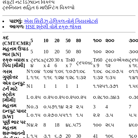
સેફ્ટી નટ ડિઝાઇન વિકલ્પ
ટ્રુનિયન સહિત 6 માઉન્ટિંગ વિકલ્પો
પાછલું:
એસ સિરીઝ હેલિકલ-વોર્મ ગિયરમોટર્સ
આગળ:
HSE શ્રેણી વોર્મ સ્ક્રુ જેક્સ
કદ
5
10
20
50
80
૧૦૦
૨૦૦
૩૦
(CMT/CMR)
મહત્તમ ઉપાડ
5
10
20
50
80
૧૦૦
૨૦૦
૩૦
ભાર [kN]
સ્ક્રુ વ્યાસ x
ટ્ર૧૮x
ટ્ર20
30 x
Tr40
Tr60
ટ્ર૮૦એક્સ
ટ્ર૧
ટ્ર૫૦x૮
પિચ [મીમી]
૪
x 4
6
x 7
x 9
૧૨
x ૧૬
N
૧:૦૪
૧:૦૪
૧:૦૬
૧:૦૭
૧:૦૮
૧:૦૮
૦૮:૦૭.૫
૦૧:
ગરમ
ગુણોત્તર
L
૧:૧૬
૧:૧૬
૧:૨૪
૧:૨૮
૧:૩૨
૧:૩૨
૧:૩૫
૧:૪૧
એક ઇનપુટ
N
1
1
1
1
1
૧.૧૨૫
૧.૩૭૧
૧.૫
ટર્ન માટે
સ્ટ્રોક
L
૦.૨૫
૦.૨૫
૦.૨૫
૦.૨૫
૦.૨૫
૦.૨૮૧
૦.૩૪૩
૦.૩
[મીમી]
મહત્તમ
N
૦.૩
૦.૫૭
૧.૧૪
૨.૨
૨.૫
3
4
7
ઇનપુટ પાવર
L
૦.૧૫
૦.૨૭
૦.૫૫
૧.૧
૧.૫
૨.૨
૩.૫
૫.૫
[kW]
પૂર્ણ ભાર પર
N
૪.૨
8
18
૪૮.૫
75
૧૦૦
૨૬૫
૪૬૦
મહત્તમ
શરૂઆતનો
L
૧.૫
૩.૧
૬.૭
20
30
41
૧૦૬
૧૮૦