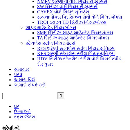
NMRV શ્રેણીના વોર્મ ગિયર રીડ્યુસર્સ
SW સિરીઝ વોર્મ ગિયર રીડ્યુસર્સ
CAVEX વોર્મ ગિયર યુનિટ્સ
ડાયનાબોક્સ પ્રિસિઝન સર્વો વોર્મ ગિયરબોક્સ
TROI ડ્રાઇવ TD સિરીઝ ગિયરબોક્સ
શાફ્ટ માઉન્ટેડ ગિયરબોક્સ
SMR સિરીઝ શાફ્ટ માઉન્ટેડ ગિયરબોક્સ
TA સિરીઝ શાફ્ટ માઉન્ટેડ ગિયરબોક્સ
સ્ટેનલેસ સ્ટીલ ગિયરમોટર્સ
RES શ્રેણી સ્ટેનલેસ સ્ટીલ ગિયર યુનિટ્સ
KES શ્રેણી સ્ટેનલેસ સ્ટીલ ગિયર યુનિટ્સ
HDV સિરીઝ સ્ટેનલેસ સ્ટીલ વોર્મ ગિયર સ્પીડ
રીડ્યુસર
સમાચાર
પ્રશ્નો
અમારા વિશે
અમારો સંપર્ક કરો
ઘર
ઉત્પાદનો
સ્ક્રુ જેક્સ
શ્રેણીઓ