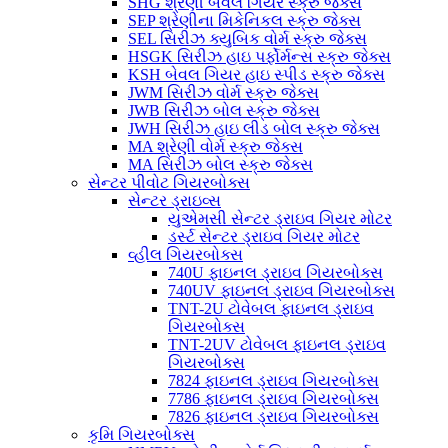
SHG શ્રેણી બેવલ ગિયર સ્ક્રુ જેક્સ
SEP શ્રેણીના મિકેનિકલ સ્ક્રુ જેક્સ
SEL સિરીઝ ક્યુબિક વોર્મ સ્ક્રુ જેક્સ
HSGK સિરીઝ હાઇ પર્ફોર્મન્સ સ્ક્રુ જેક્સ
KSH બેવલ ગિયર હાઇ સ્પીડ સ્ક્રુ જેક્સ
JWM સિરીઝ વોર્મ સ્ક્રુ જેક્સ
JWB સિરીઝ બોલ સ્ક્રુ જેક્સ
JWH સિરીઝ હાઇ લીડ બોલ સ્ક્રુ જેક્સ
MA શ્રેણી વોર્મ સ્ક્રુ જેક્સ
MA સિરીઝ બોલ સ્ક્રુ જેક્સ
સેન્ટર પીવોટ ગિયરબોક્સ
સેન્ટર ડ્રાઇવ્સ
યુએમસી સેન્ટર ડ્રાઇવ ગિયર મોટર
ડર્સ્ટ સેન્ટર ડ્રાઇવ ગિયર મોટર
વ્હીલ ગિયરબોક્સ
740U ફાઇનલ ડ્રાઇવ ગિયરબોક્સ
740UV ફાઇનલ ડ્રાઇવ ગિયરબોક્સ
TNT-2U ટોવેબલ ફાઇનલ ડ્રાઇવ
ગિયરબોક્સ
TNT-2UV ટોવેબલ ફાઇનલ ડ્રાઇવ
ગિયરબોક્સ
7824 ફાઇનલ ડ્રાઇવ ગિયરબોક્સ
7786 ફાઇનલ ડ્રાઇવ ગિયરબોક્સ
7826 ફાઇનલ ડ્રાઇવ ગિયરબોક્સ
કૃમિ ગિયરબોક્સ