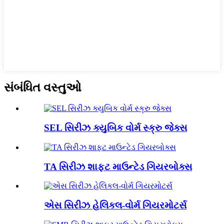
સંબંધિત વસ્તુઓ
SEL સિરીઝ ક્યુબિક વોર્મ સ્ક્રુ જેક્સ
TA સિરીઝ શાફ્ટ માઉન્ટેડ ગિયરબોક્સ
એસ સિરીઝ હેલિકલ-વોર્મ ગિયરમોટર્સ