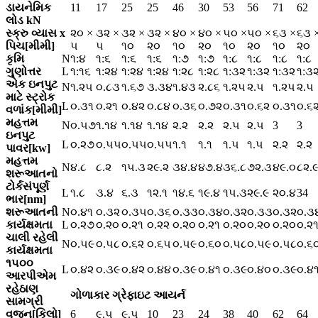
ડાયનેમિક
11
17
25
25
46
30
53
56
71
62
લોડ kN
સ્ક્રુ વ્યાસ x
૨૦ ×
૩૨ ×
૩૨ ×
૩૨ ×
૪૦ ×
૪૦ ×
૫૦ ×
૫૦ ×
૬૩ ×
૬૩ 
પિચ[મીમી]
૫
૫
૧૦
૨૦
૧૦
૨૦
૧૦
૨૦
૧૦
૨૦
કૃમિ
N
૧:૪
૧:૬
૧:૬
૧:૬
૧:૭
૧:૭
૧:૮
૧:૮
૧:૮
૧:૮
ગુણોત્તર
L
૧:૧૬
૧:૨૪
૧:૨૪
૧:૨૪
૧:૨૮
૧:૨૮
૧:૩૨
૧:૩૨
૧:૩૨
૧:૩
એક ઇનપુટ
N
૧.૨૫
૦.૮૩
૧.૬૭
૩.૩૪
૧.૪૩
૨.૮૬
૧.૨૫
૨.૫
૧.૨૫
૨.૫
માટે સ્ટ્રોક
L
૦.૩૧
૦.૨૧
૦.૪૨
૦.૮૪
૦.૩૬
૦.૭૨
૦.૩૧
૦.૬૨
૦.૩૧
૦.૬
વળાંક[મીમી]
મહત્તમ
N
૦.૫૭
૧.૧૪
૧.૧૪
૧.૧૪
૨.૨
૨.૨
૨.૫
૨.૫
3
3
ઇનપુટ
L
૦.૨૭
૦.૫૫
૦.૫૫
૦.૫૫
૧.૧
૧.૧
૧.૫
૧.૫
૨.૨
૨.૨
પાવર[kw]
મહત્તમ
N
૪.૮
૮.૨
૧૫.૩
૨૯.૨
૩૪.૪
૪૭.૪
૩૬.૮
૭૨.૩
૪૯.૦
૮૨.
શરૂઆતનો
ટોર્ક
સંપૂર્ણ
L
૧.૮
૩.૪
૬.૩
૧૨.૧
૧૪.૬
૧૯.૪
૧૫.૩
૨૯.૯
૨૦.૪
34
ભાર[nm]
શરૂઆતની
N
૦.૪૧
૦.૩૨
૦.૩૫
૦.૩૬
૦.૩૩
૦.૩૪
૦.૩૨
૦.૩૩
૦.૩૨
૦.૩
કાર્યક્ષમતા
L
૦.૨૭
૦.૨૦
૦.૨૧
૦.૨૨
૦.૨૦
૦.૨૧
૦.૨૦
૦.૨૦
૦.૨૦
૦.૨
ચાલી રહેલી
N
૦.૫૯
૦.૫૮
૦.૬૨
૦.૬૫
૦.૫૯
૦.૬૦
૦.૫૮
૦.૫૯
૦.૫૮
૦.૬
કાર્યક્ષમતા
૧૫૦૦
L
૦.૪૨
૦.૩૯
૦.૪૨
૦.૪૪
૦.૩૯
૦.૪૧
૦.૩૯
૦.૪૦
૦.૩૯
૦.૪
આરપીએમ
રહેઠાણ
ગોળાકાર ગ્રેફાઇટ આયર્ન
સામગ્રી
વજન[કિલો]
6
૯.૫
૯.૫
10
23
24
38
40
62
64