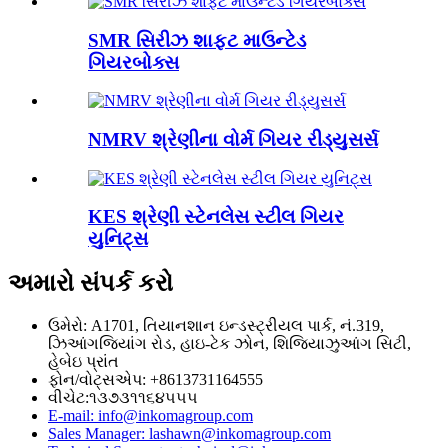
SMR સિરીઝ શાફ્ટ માઉન્ટેડ
ગિયરબોક્સ
NMRV શ્રેણીના વોર્મ ગિયર રીડ્યુસર્સ
KES શ્રેણી સ્ટેનલેસ સ્ટીલ ગિયર
યુનિટ્સ
અમારો સંપર્ક કરો
ઉમેરો: A1701, તિયાનશાન ઇન્ડસ્ટ્રીયલ પાર્ક, નં.319,
ઝિઆંગજિયાંગ રોડ, હાઇ-ટેક ઝોન, શિજિયાઝુઆંગ સિટી,
હેબેઇ પ્રાંત
ફોન/વોટ્સએપ: +8613731164555
વીચેટ:૧૩૭૩૧૧૬૪૫૫૫
E-mail: info@inkomagroup.com
Sales Manager: lashawn@inkomagroup.com