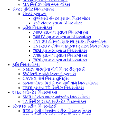
MA સિરીઝ બોલ સ્ક્રુ જેક્સ
સેન્ટર પીવોટ ગિયરબોક્સ
સેન્ટર ડ્રાઇવ્સ
યુએમસી સેન્ટર ડ્રાઇવ ગિયર મોટર
ડર્સ્ટ સેન્ટર ડ્રાઇવ ગિયર મોટર
વ્હીલ ગિયરબોક્સ
740U ફાઇનલ ડ્રાઇવ ગિયરબોક્સ
740UV ફાઇનલ ડ્રાઇવ ગિયરબોક્સ
TNT-2U ટોવેબલ ફાઇનલ ડ્રાઇવ ગિયરબોક્સ
TNT-2UV ટોવેબલ ફાઇનલ ડ્રાઇવ ગિયરબોક્સ
7824 ફાઇનલ ડ્રાઇવ ગિયરબોક્સ
7786 ફાઇનલ ડ્રાઇવ ગિયરબોક્સ
7826 ફાઇનલ ડ્રાઇવ ગિયરબોક્સ
કૃમિ ગિયરબોક્સ
NMRV શ્રેણીના વોર્મ ગિયર રીડ્યુસર્સ
SW સિરીઝ વોર્મ ગિયર રીડ્યુસર્સ
CAVEX વોર્મ ગિયર યુનિટ્સ
ડાયનાબોક્સ પ્રિસિઝન સર્વો વોર્મ ગિયરબોક્સ
TROI ડ્રાઇવ TD સિરીઝ ગિયરબોક્સ
શાફ્ટ માઉન્ટેડ ગિયરબોક્સ
SMR સિરીઝ શાફ્ટ માઉન્ટેડ ગિયરબોક્સ
TA સિરીઝ શાફ્ટ માઉન્ટેડ ગિયરબોક્સ
સ્ટેનલેસ સ્ટીલ ગિયરમોટર્સ
RES શ્રેણી સ્ટેનલેસ સ્ટીલ ગિયર યુનિટ્સ