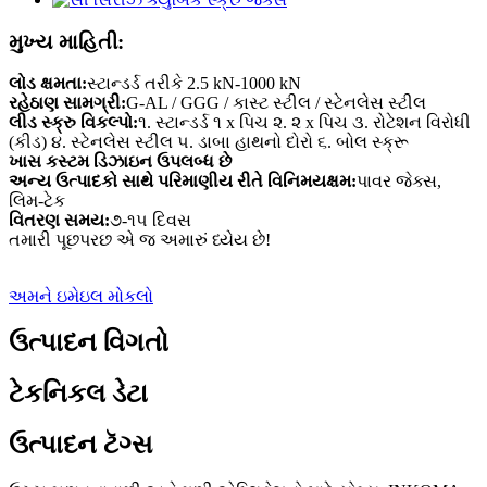
મુખ્ય માહિતી:
લોડ ક્ષમતા:
સ્ટાન્ડર્ડ તરીકે 2.5 kN-1000 kN
રહેઠાણ સામગ્રી:
G-AL / GGG / કાસ્ટ સ્ટીલ / સ્ટેનલેસ સ્ટીલ
લીડ સ્ક્રુ વિકલ્પો:
૧. સ્ટાન્ડર્ડ ૧ x પિચ ૨. ૨ x પિચ ૩. રોટેશન વિરોધી
(કીડ) ૪. સ્ટેનલેસ સ્ટીલ ૫. ડાબા હાથનો દોરો ૬. બોલ સ્ક્રૂ
ખાસ કસ્ટમ ડિઝાઇન ઉપલબ્ધ છે
અન્ય ઉત્પાદકો સાથે પરિમાણીય રીતે વિનિમયક્ષમ:
પાવર જેક્સ,
લિમ-ટેક
વિતરણ સમય:
૭-૧૫ દિવસ
તમારી પૂછપરછ એ જ અમારું ધ્યેય છે!
અમને ઇમેઇલ મોકલો
ઉત્પાદન વિગતો
ટેકનિકલ ડેટા
ઉત્પાદન ટૅગ્સ