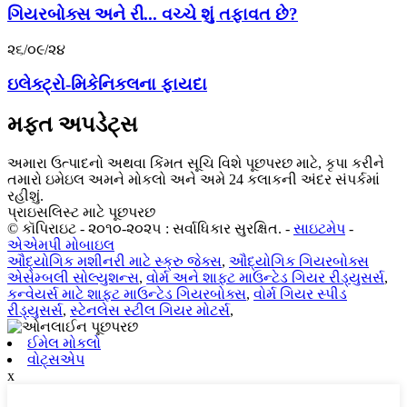
ગિયરબોક્સ અને રી... વચ્ચે શું તફાવત છે?
૨૬/૦૯/૨૪
ઇલેક્ટ્રો-મિકેનિકલના ફાયદા
મફત અપડેટ્સ
અમારા ઉત્પાદનો અથવા કિંમત સૂચિ વિશે પૂછપરછ માટે, કૃપા કરીને
તમારો ઇમેઇલ અમને મોકલો અને અમે 24 કલાકની અંદર સંપર્કમાં
રહીશું.
પ્રાઇસલિસ્ટ માટે પૂછપરછ
© કૉપિરાઇટ - ૨૦૧૦-૨૦૨૫ : સર્વાધિકાર સુરક્ષિત.
-
સાઇટમેપ
-
એએમપી મોબાઇલ
ઔદ્યોગિક મશીનરી માટે સ્ક્રુ જેક્સ
,
ઔદ્યોગિક ગિયરબોક્સ
એસેમ્બલી સોલ્યુશન્સ
,
વોર્મ અને શાફ્ટ માઉન્ટેડ ગિયર રીડ્યુસર્સ
,
કન્વેયર્સ માટે શાફ્ટ માઉન્ટેડ ગિયરબોક્સ
,
વોર્મ ગિયર સ્પીડ
રીડ્યુસર્સ
,
સ્ટેનલેસ સ્ટીલ ગિયર મોટર્સ
,
ઈમેલ મોકલો
વોટ્સએપ
x