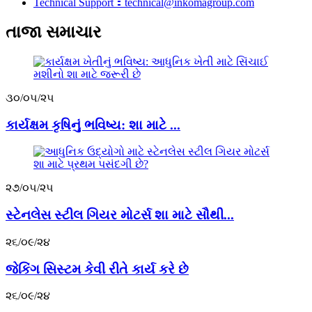
Technical Support：technical@inkomagroup.com
તાજા સમાચાર
૩૦/૦૫/૨૫
કાર્યક્ષમ કૃષિનું ભવિષ્ય: શા માટે ...
૨૭/૦૫/૨૫
સ્ટેનલેસ સ્ટીલ ગિયર મોટર્સ શા માટે સૌથી...
૨૬/૦૯/૨૪
જેકિંગ સિસ્ટમ કેવી રીતે કાર્ય કરે છે
૨૬/૦૯/૨૪