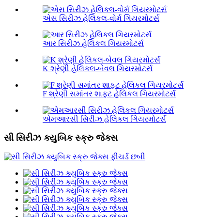
એસ સિરીઝ હેલિકલ-વોર્મ ગિયરમોટર્સ
આર સિરીઝ હેલિકલ ગિયરમોટર્સ
K શ્રેણી હેલિકલ-બેવલ ગિયરમોટર્સ
F શ્રેણી સમાંતર શાફ્ટ હેલિકલ ગિયરમોટર્સ
એમઆરસી સિરીઝ હેલિકલ ગિયરમોટર્સ
સી સિરીઝ ક્યુબિક સ્ક્રુ જેક્સ