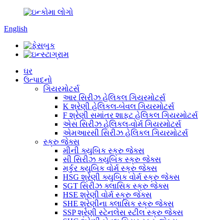
English
ઘર
ઉત્પાદનો
ગિયરમોટર્સ
આર સિરીઝ હેલિકલ ગિયરમોટર્સ
K શ્રેણી હેલિકલ-બેવલ ગિયરમોટર્સ
F શ્રેણી સમાંતર શાફ્ટ હેલિકલ ગિયરમોટર્સ
એસ સિરીઝ હેલિકલ-વોર્મ ગિયરમોટર્સ
એમઆરસી સિરીઝ હેલિકલ ગિયરમોટર્સ
સ્ક્રુ જેક્સ
મીની ક્યુબિક સ્ક્રુ જેક્સ
સી સિરીઝ ક્યુબિક સ્ક્રુ જેક્સ
મર્કુર ક્યુબિક વોર્મ સ્ક્રુ જેક્સ
HSG શ્રેણી ક્યુબિક વોર્મ સ્ક્રુ જેક્સ
SGT સિરીઝ ક્લાસિક સ્ક્રુ જેક્સ
HSE શ્રેણી વોર્મ સ્ક્રુ જેક્સ
SHE શ્રેણીના ક્લાસિક સ્ક્રુ જેક્સ
SSP શ્રેણી સ્ટેનલેસ સ્ટીલ સ્ક્રુ જેક્સ