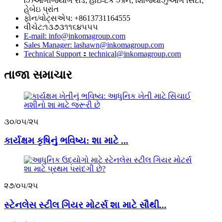
ઝિઆંગજિયાંગ રોડ, હાઇ-ટેક ઝોન, શિજિયાઝુઆંગ સિટી,
હેબેઇ પ્રાંત
ફોન/વોટ્સએપ: +8613731164555
વીચેટ:૧૩૭૩૧૧૬૪૫૫૫
E-mail: info@inkomagroup.com
Sales Manager: lashawn@inkomagroup.com
Technical Support：technical@inkomagroup.com
તાજા સમાચાર
૩૦/૦૫/૨૫
કાર્યક્ષમ કૃષિનું ભવિષ્ય: શા માટે ...
૨૭/૦૫/૨૫
સ્ટેનલેસ સ્ટીલ ગિયર મોટર્સ શા માટે સૌથી...