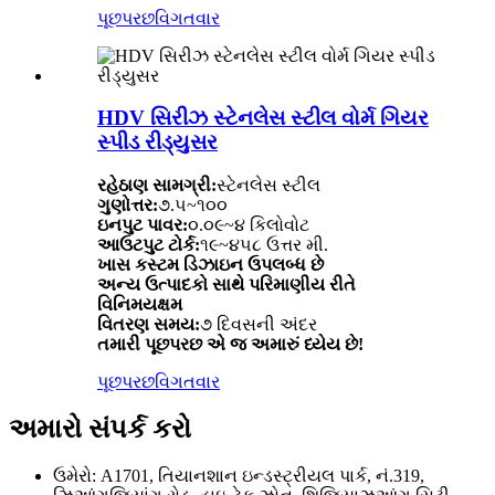
પૂછપરછ
વિગતવાર
HDV સિરીઝ સ્ટેનલેસ સ્ટીલ વોર્મ ગિયર
સ્પીડ રીડ્યુસર
રહેઠાણ સામગ્રી:
સ્ટેનલેસ સ્ટીલ
ગુણોત્તર:
૭.૫~૧૦૦
ઇનપુટ પાવર:
૦.૦૯~૪ કિલોવોટ
આઉટપુટ ટોર્ક:
૧૯~૪૫૮ ઉત્તર મી.
ખાસ કસ્ટમ ડિઝાઇન ઉપલબ્ધ છે
અન્ય ઉત્પાદકો સાથે પરિમાણીય રીતે
વિનિમયક્ષમ
વિતરણ સમય:
૭ દિવસની અંદર
તમારી પૂછપરછ એ જ અમારું ધ્યેય છે!
પૂછપરછ
વિગતવાર
અમારો સંપર્ક કરો
ઉમેરો: A1701, તિયાનશાન ઇન્ડસ્ટ્રીયલ પાર્ક, નં.319,