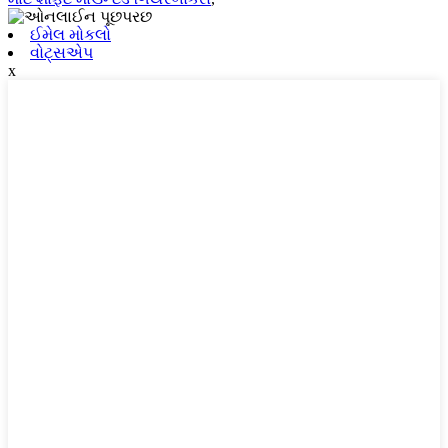
ઈમેલ મોકલો
વોટ્સએપ
x