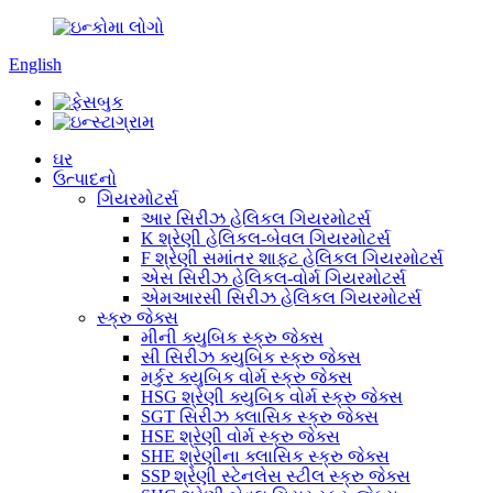
English
ઘર
ઉત્પાદનો
ગિયરમોટર્સ
આર સિરીઝ હેલિકલ ગિયરમોટર્સ
K શ્રેણી હેલિકલ-બેવલ ગિયરમોટર્સ
F શ્રેણી સમાંતર શાફ્ટ હેલિકલ ગિયરમોટર્સ
એસ સિરીઝ હેલિકલ-વોર્મ ગિયરમોટર્સ
એમઆરસી સિરીઝ હેલિકલ ગિયરમોટર્સ
સ્ક્રુ જેક્સ
મીની ક્યુબિક સ્ક્રુ જેક્સ
સી સિરીઝ ક્યુબિક સ્ક્રુ જેક્સ
મર્કુર ક્યુબિક વોર્મ સ્ક્રુ જેક્સ
HSG શ્રેણી ક્યુબિક વોર્મ સ્ક્રુ જેક્સ
SGT સિરીઝ ક્લાસિક સ્ક્રુ જેક્સ
HSE શ્રેણી વોર્મ સ્ક્રુ જેક્સ
SHE શ્રેણીના ક્લાસિક સ્ક્રુ જેક્સ
SSP શ્રેણી સ્ટેનલેસ સ્ટીલ સ્ક્રુ જેક્સ