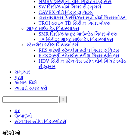
NMRV શ્રેણીના વોર્મ ગિયર રીડ્યુસર્સ
SW સિરીઝ વોર્મ ગિયર રીડ્યુસર્સ
CAVEX વોર્મ ગિયર યુનિટ્સ
ડાયનાબોક્સ પ્રિસિઝન સર્વો વોર્મ ગિયરબોક્સ
TROI ડ્રાઇવ TD સિરીઝ ગિયરબોક્સ
શાફ્ટ માઉન્ટેડ ગિયરબોક્સ
SMR સિરીઝ શાફ્ટ માઉન્ટેડ ગિયરબોક્સ
TA સિરીઝ શાફ્ટ માઉન્ટેડ ગિયરબોક્સ
સ્ટેનલેસ સ્ટીલ ગિયરમોટર્સ
RES શ્રેણી સ્ટેનલેસ સ્ટીલ ગિયર યુનિટ્સ
KES શ્રેણી સ્ટેનલેસ સ્ટીલ ગિયર યુનિટ્સ
HDV સિરીઝ સ્ટેનલેસ સ્ટીલ વોર્મ ગિયર સ્પીડ
રીડ્યુસર
સમાચાર
પ્રશ્નો
અમારા વિશે
અમારો સંપર્ક કરો
ઘર
ઉત્પાદનો
સ્ટેનલેસ સ્ટીલ ગિયરમોટર્સ
શ્રેણીઓ