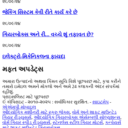
૨૬/૦૯/૨૪
જેકિંગ સિસ્ટમ કેવી રીતે કાર્ય કરે છે
૨૬/૦૯/૨૪
ગિયરબોક્સ અને રી... વચ્ચે શું તફાવત છે?
૨૬/૦૯/૨૪
ઇલેક્ટ્રો-મિકેનિકલના ફાયદા
મફત અપડેટ્સ
અમારા ઉત્પાદનો અથવા કિંમત સૂચિ વિશે પૂછપરછ માટે, કૃપા કરીને
તમારો ઇમેઇલ અમને મોકલો અને અમે 24 કલાકની અંદર સંપર્કમાં
રહીશું.
પ્રાઇસલિસ્ટ માટે પૂછપરછ
© કૉપિરાઇટ - ૨૦૧૦-૨૦૨૫ : સર્વાધિકાર સુરક્ષિત.
-
સાઇટમેપ
-
એએમપી મોબાઇલ
ઔદ્યોગિક મશીનરી માટે સ્ક્રુ જેક્સ
,
વોર્મ અને શાફ્ટ માઉન્ટેડ
ગિયર રીડ્યુસર્સ
,
ઔદ્યોગિક ગિયરબોક્સ એસેમ્બલી સોલ્યુશન્સ
,
વોર્મ ગિયર સ્પીડ રીડ્યુસર્સ
,
સ્ટેનલેસ સ્ટીલ ગિયર મોટર્સ
,
કન્વેયર્સ
માટે શાફ્ટ માઉન્ટેડ ગિયરબોક્સ
,