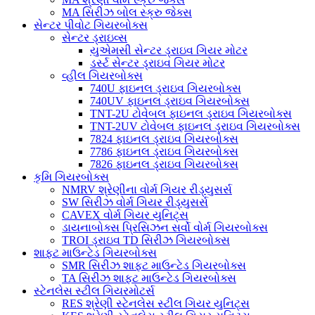
MA સિરીઝ બોલ સ્ક્રુ જેક્સ
સેન્ટર પીવોટ ગિયરબોક્સ
સેન્ટર ડ્રાઇવ્સ
યુએમસી સેન્ટર ડ્રાઇવ ગિયર મોટર
ડર્સ્ટ સેન્ટર ડ્રાઇવ ગિયર મોટર
વ્હીલ ગિયરબોક્સ
740U ફાઇનલ ડ્રાઇવ ગિયરબોક્સ
740UV ફાઇનલ ડ્રાઇવ ગિયરબોક્સ
TNT-2U ટોવેબલ ફાઇનલ ડ્રાઇવ ગિયરબોક્સ
TNT-2UV ટોવેબલ ફાઇનલ ડ્રાઇવ ગિયરબોક્સ
7824 ફાઇનલ ડ્રાઇવ ગિયરબોક્સ
7786 ફાઇનલ ડ્રાઇવ ગિયરબોક્સ
7826 ફાઇનલ ડ્રાઇવ ગિયરબોક્સ
કૃમિ ગિયરબોક્સ
NMRV શ્રેણીના વોર્મ ગિયર રીડ્યુસર્સ
SW સિરીઝ વોર્મ ગિયર રીડ્યુસર્સ
CAVEX વોર્મ ગિયર યુનિટ્સ
ડાયનાબોક્સ પ્રિસિઝન સર્વો વોર્મ ગિયરબોક્સ
TROI ડ્રાઇવ TD સિરીઝ ગિયરબોક્સ
શાફ્ટ માઉન્ટેડ ગિયરબોક્સ
SMR સિરીઝ શાફ્ટ માઉન્ટેડ ગિયરબોક્સ
TA સિરીઝ શાફ્ટ માઉન્ટેડ ગિયરબોક્સ
સ્ટેનલેસ સ્ટીલ ગિયરમોટર્સ
RES શ્રેણી સ્ટેનલેસ સ્ટીલ ગિયર યુનિટ્સ