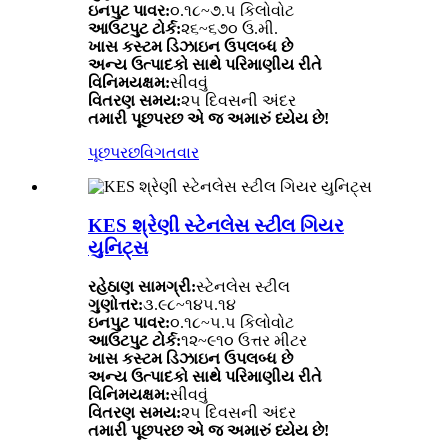
ઇનપુટ પાવર:
૦.૧૮~૭.૫ કિલોવોટ
આઉટપુટ ટોર્ક:
૨૬~૬૭૦ ઉ.મી.
ખાસ કસ્ટમ ડિઝાઇન ઉપલબ્ધ છે
અન્ય ઉત્પાદકો સાથે પરિમાણીય રીતે
વિનિમયક્ષમ:
સીવવું
વિતરણ સમય:
૨૫ દિવસની અંદર
તમારી પૂછપરછ એ જ અમારું ધ્યેય છે!
પૂછપરછ
વિગતવાર
KES શ્રેણી સ્ટેનલેસ સ્ટીલ ગિયર
યુનિટ્સ
રહેઠાણ સામગ્રી:
સ્ટેનલેસ સ્ટીલ
ગુણોત્તર:
૩.૯૮~૧૪૫.૧૪
ઇનપુટ પાવર:
૦.૧૮~૫.૫ કિલોવોટ
આઉટપુટ ટોર્ક:
૧૨~૯૧૦ ઉત્તર મીટર
ખાસ કસ્ટમ ડિઝાઇન ઉપલબ્ધ છે
અન્ય ઉત્પાદકો સાથે પરિમાણીય રીતે
વિનિમયક્ષમ:
સીવવું
વિતરણ સમય:
૨૫ દિવસની અંદર
તમારી પૂછપરછ એ જ અમારું ધ્યેય છે!