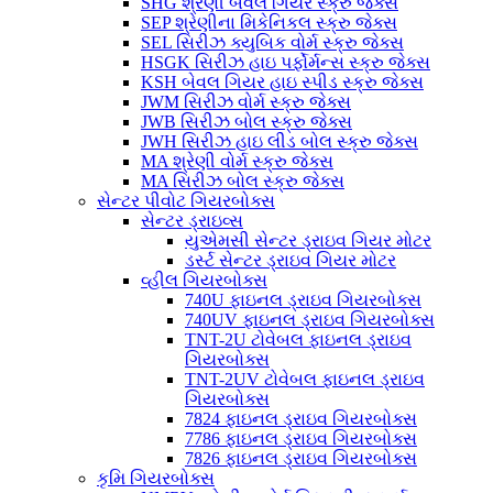
SHG શ્રેણી બેવલ ગિયર સ્ક્રુ જેક્સ
SEP શ્રેણીના મિકેનિકલ સ્ક્રુ જેક્સ
SEL સિરીઝ ક્યુબિક વોર્મ સ્ક્રુ જેક્સ
HSGK સિરીઝ હાઇ પર્ફોર્મન્સ સ્ક્રુ જેક્સ
KSH બેવલ ગિયર હાઇ સ્પીડ સ્ક્રુ જેક્સ
JWM સિરીઝ વોર્મ સ્ક્રુ જેક્સ
JWB સિરીઝ બોલ સ્ક્રુ જેક્સ
JWH સિરીઝ હાઇ લીડ બોલ સ્ક્રુ જેક્સ
MA શ્રેણી વોર્મ સ્ક્રુ જેક્સ
MA સિરીઝ બોલ સ્ક્રુ જેક્સ
સેન્ટર પીવોટ ગિયરબોક્સ
સેન્ટર ડ્રાઇવ્સ
યુએમસી સેન્ટર ડ્રાઇવ ગિયર મોટર
ડર્સ્ટ સેન્ટર ડ્રાઇવ ગિયર મોટર
વ્હીલ ગિયરબોક્સ
740U ફાઇનલ ડ્રાઇવ ગિયરબોક્સ
740UV ફાઇનલ ડ્રાઇવ ગિયરબોક્સ
TNT-2U ટોવેબલ ફાઇનલ ડ્રાઇવ
ગિયરબોક્સ
TNT-2UV ટોવેબલ ફાઇનલ ડ્રાઇવ
ગિયરબોક્સ
7824 ફાઇનલ ડ્રાઇવ ગિયરબોક્સ
7786 ફાઇનલ ડ્રાઇવ ગિયરબોક્સ
7826 ફાઇનલ ડ્રાઇવ ગિયરબોક્સ
કૃમિ ગિયરબોક્સ